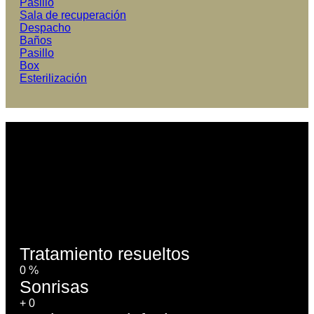
Pasillo
Sala de recuperación
Despacho
Baños
Pasillo
Box
Esterilización
comodidad, relajación y tranquilidad
Hacemos que nuestros pacientes
se sientan como en casa
Tratamiento resueltos
0
%
Sonrisas
+
0