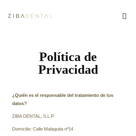
Política de
Exploración Oral
Privacidad
Odontología Conservadora
Implante dental y prótesis
Periodoncia
¿Quién es el responsable del tratamiento de tus
datos?
Estética Dental
Blanqueamiento dental
ZIBA DENTAL, S.L.P.
Bruxismo, ATM
Domicilio: Calle Malaquita nº14