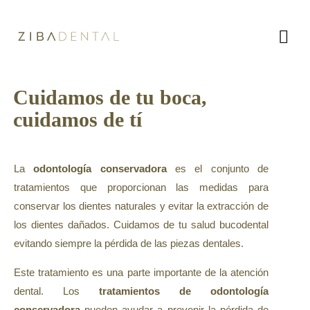
Cuidamos de tu boca,
cuidamos de tí
Exploración Oral
La
odontología conservadora
es el conjunto de
Odontología Conservadora
tratamientos que proporcionan las medidas para
Implante dental y prótesis
conservar los dientes naturales y evitar la extracción de
Periodoncia
los dientes dañados. Cuidamos de tu salud bucodental
Estética Dental
evitando siempre la pérdida de las piezas dentales.
Blanqueamiento dental
Este tratamiento es una parte importante de la atención
Bruxismo, ATM
dental. Los
tratamientos de odontología
conservadora
pueden ayudar a prevenir la pérdida de