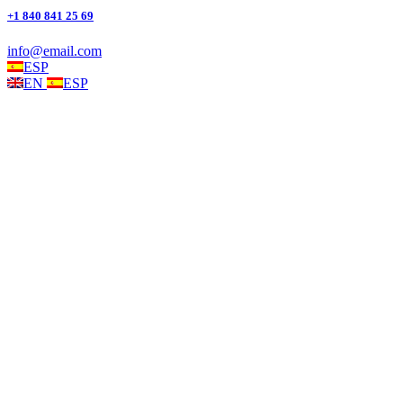
+1 840 841 25 69
info@email.com
ESP
EN
ESP