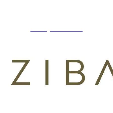
ZIBADENTAL
© TODOS LOS DERECHOS RESERVADOS
2023.
+34 621 247 020
CLINICA@ZIBADENTAL.ES