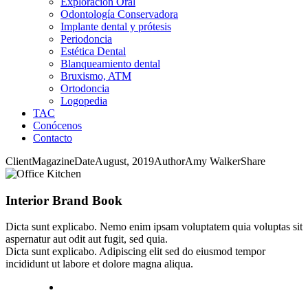
Exploración Oral
Odontología Conservadora
Implante dental y prótesis
Periodoncia
Estética Dental
Blanqueamiento dental
Bruxismo, ATM
Ortodoncia
Logopedia
TAC
Conócenos
Contacto
Client
Magazine
Date
August, 2019
Author
Amy Walker
Share
Interior Brand Book
Dicta sunt explicabo. Nemo enim ipsam voluptatem quia voluptas sit
aspernatur aut odit aut fugit, sed quia.
Dicta sunt explicabo. Adipiscing elit sed do eiusmod tempor
incididunt ut labore et dolore magna aliqua.