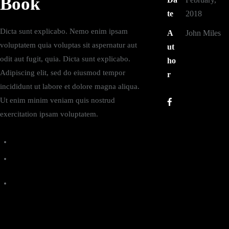
Book
te
2018
Dicta sunt explicabo. Nemo enim ipsam
A
John Miles
voluptatem quia voluptas sit aspernatur aut
ut
odit aut fugit, quia. Dicta sunt explicabo.
ho
Adipiscing elit, sed do eiusmod tempor
r
incididunt ut labore et dolore magna aliqua.
Ut enim minim veniam quis nostrud
exercitation ipsam voluptatem.