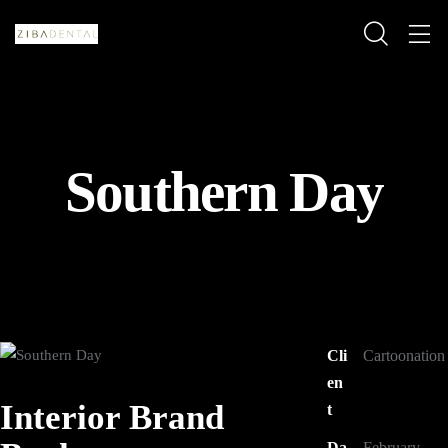
Southern Day
Cli
Cartoonation
en
Interior Brand
t
Da
February,