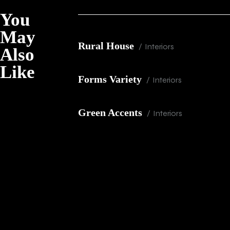
You
May
Rural House
Interiors
Also
Like
Forms Variety
Interiors
Green Accents
Interiors