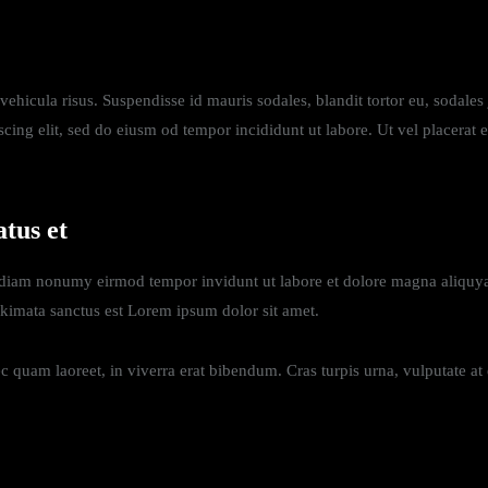
ehicula risus. Suspendisse id mauris sodales, blandit tortor eu, sodales j
cing elit, sed do eiusm od tempor incididunt ut labore. Ut vel placerat er
atus et
d diam nonumy eirmod tempor invidunt ut labore et dolore magna aliquya
akimata sanctus est Lorem ipsum dolor sit amet.
quam laoreet, in viverra erat bibendum. Cras turpis urna, vulputate at es