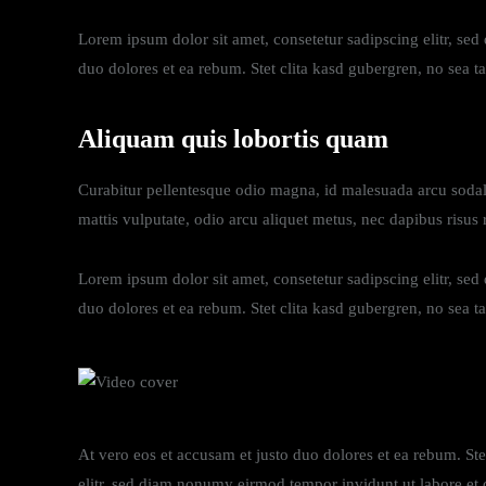
Lorem ipsum dolor sit amet, consetetur sadipscing elitr, se
duo dolores et ea rebum. Stet clita kasd gubergren, no sea t
Aliquam quis lobortis quam
Curabitur pellentesque odio magna, id malesuada arcu sodal
mattis vulputate, odio arcu aliquet metus, nec dapibus risus r
Lorem ipsum dolor sit amet, consetetur sadipscing elitr, se
duo dolores et ea rebum. Stet clita kasd gubergren, no sea t
At vero eos et accusam et justo duo dolores et ea rebum. St
elitr, sed diam nonumy eirmod tempor invidunt ut labore et 