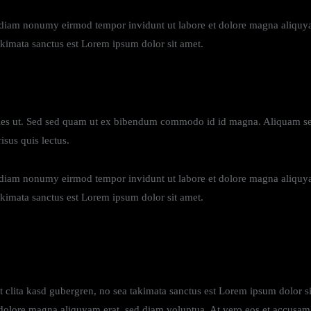
d diam nonumy eirmod tempor invidunt ut labore et dolore magna aliquya
akimata sanctus est Lorem ipsum dolor sit amet.
es ut. Sed sed quam ut ex bibendum commodo id id magna. Aliquam sed l
isus quis lectus.
d diam nonumy eirmod tempor invidunt ut labore et dolore magna aliquya
akimata sanctus est Lorem ipsum dolor sit amet.
et clita kasd gubergren, no sea takimata sanctus est Lorem ipsum dolor s
dolore magna aliquyam erat, sed diam voluptua. At vero eos et accusam e