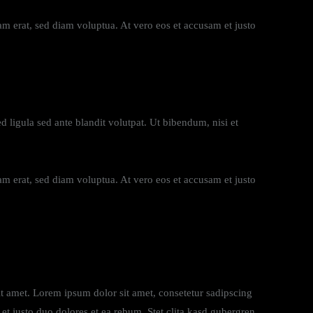
m erat, sed diam voluptua. At vero eos et accusam et justo
igula sed ante blandit volutpat. Ut bibendum, nisi et
m erat, sed diam voluptua. At vero eos et accusam et justo
it amet. Lorem ipsum dolor sit amet, consetetur sadipscing
t justo duo dolores et ea rebum. Stet clita kasd gubergren,