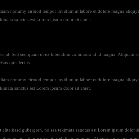
d diam nonumy eirmod tempor invidunt ut labore et dolore magna aliquya
akimata sanctus est Lorem ipsum dolor sit amet.
es ut. Sed sed quam ut ex bibendum commodo id id magna. Aliquam sed l
isus quis lectus.
d diam nonumy eirmod tempor invidunt ut labore et dolore magna aliquya
akimata sanctus est Lorem ipsum dolor sit amet.
et clita kasd gubergren, no sea takimata sanctus est Lorem ipsum dolor s
dolore magna aliquyam erat, sed diam voluptua. At vero eos et accusam e