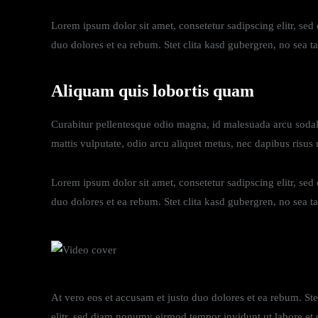
Lorem ipsum dolor sit amet, consetetur sadipscing elitr, se
duo dolores et ea rebum. Stet clita kasd gubergren, no sea t
Aliquam quis lobortis quam
Curabitur pellentesque odio magna, id malesuada arcu sodal
mattis vulputate, odio arcu aliquet metus, nec dapibus risus r
Lorem ipsum dolor sit amet, consetetur sadipscing elitr, se
duo dolores et ea rebum. Stet clita kasd gubergren, no sea t
At vero eos et accusam et justo duo dolores et ea rebum. St
elitr, sed diam nonumy eirmod tempor invidunt ut labore et 