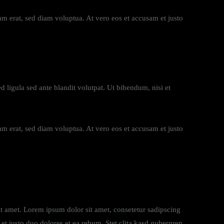
m erat, sed diam voluptua. At vero eos et accusam et justo
igula sed ante blandit volutpat. Ut bibendum, nisi et
m erat, sed diam voluptua. At vero eos et accusam et justo
it amet. Lorem ipsum dolor sit amet, consetetur sadipscing
t justo duo dolores et ea rebum. Stet clita kasd gubergren,