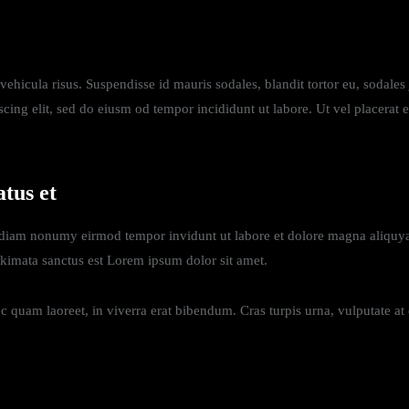
ehicula risus. Suspendisse id mauris sodales, blandit tortor eu, sodales j
cing elit, sed do eiusm od tempor incididunt ut labore. Ut vel placerat er
atus et
d diam nonumy eirmod tempor invidunt ut labore et dolore magna aliquya
akimata sanctus est Lorem ipsum dolor sit amet.
quam laoreet, in viverra erat bibendum. Cras turpis urna, vulputate at es