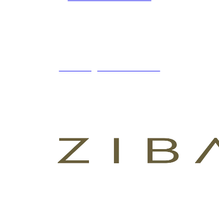
ZIBADENTAL
© TODOS LOS DERECHOS RESERVADOS
2023.
+34 621 247 020
CLINICA@ZIBADENTAL.ES