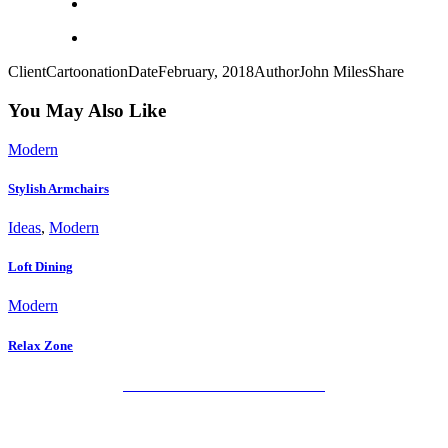
Client
Cartoonation
Date
February, 2018
Author
John Miles
Share
You May Also Like
Modern
Stylish Armchairs
Ideas
,
Modern
Loft Dining
Modern
Relax Zone
POLÍTICA DE PRIVACIDAD
AVISO LEGAL