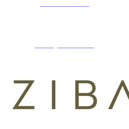
POLÍTICA DE COOKIES
ZIBADENTAL
© TODOS LOS DERECHOS RESERVADOS
2023.
+34 621 247 020
CLINICA@ZIBADENTAL.ES