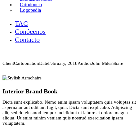
Ortodoncia
Logopedia
TAC
Conócenos
Contacto
Client
Cartoonation
Date
February, 2018
Author
John Miles
Share
Interior Brand Book
Dicta sunt explicabo. Nemo enim ipsam voluptatem quia voluptas sit
aspernatur aut odit aut fugit, quia. Dicta sunt explicabo. Adipiscing
elit, sed do eiusmod tempor incididunt ut labore et dolore magna
aliqua. Ut enim minim veniam quis nostrud exercitation ipsam
voluptatem.