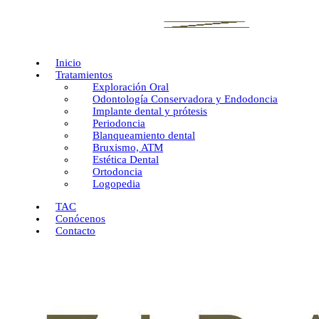
Inicio
Tratamientos
Exploración Oral
Odontología Conservadora y Endodoncia
Implante dental y prótesis
Periodoncia
Blanqueamiento dental
Bruxismo, ATM
Estética Dental
Ortodoncia
Logopedia
TAC
Conócenos
Contacto