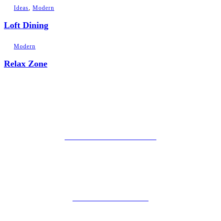
Ideas
,
Modern
Loft Dining
Modern
Relax Zone
POLÍTICA DE PRIVACIDAD
AVISO LEGAL
POLÍTICA DE COOKIES
ZIBADENTAL
© TODOS LOS DERECHOS RESERVADOS 2023.