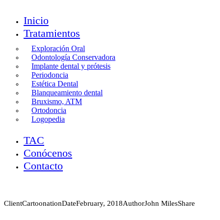
Inicio
Tratamientos
Exploración Oral
Odontología Conservadora
Implante dental y prótesis
Periodoncia
Estética Dental
Blanqueamiento dental
Bruxismo, ATM
Ortodoncia
Logopedia
TAC
Conócenos
Contacto
Client
Cartoonation
Date
February, 2018
Author
John Miles
Share