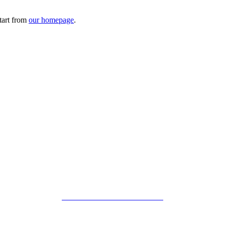
tart from
our homepage
.
POLÍTICA DE PRIVACIDAD
AVISO LEGAL