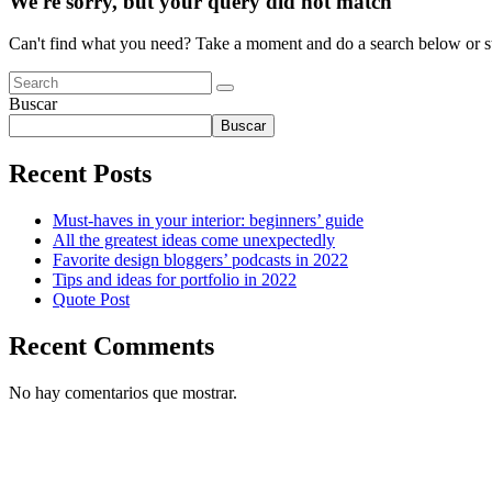
We're sorry, but your query did not match
Can't find what you need? Take a moment and do a search below or s
Buscar
Buscar
Recent Posts
Must-haves in your interior: beginners’ guide
All the greatest ideas come unexpectedly
Favorite design bloggers’ podcasts in 2022
Tips and ideas for portfolio in 2022
Quote Post
Recent Comments
No hay comentarios que mostrar.