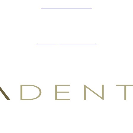
POLÍTICA DE COOKIES
ZIBADENTAL
© TODOS LOS DERECHOS RESERVADOS 2023.
+34 621 247 020
CLINICA@ZIBADENTAL.ES