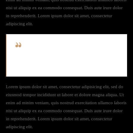
nisi ut aliquip ex ea commodo consequat. Duis aute irure dolor
in reprehenderit. Lorem ipsum dolor sit amet, consectetur
adipiscing elit.
Curabitur varius eros et lacus rutrum consequat.
Mauris sollicitudin enim condimentum, luctus justo
non, molestie nisl.
Lorem ipsum dolor sit amet, consectetur adipisicing elit, sed do
eiusmod tempor incididunt ut labore et dolore magna aliqua. Ut
enim ad minim veniam, quis nostrud exercitation ullamco laboris
nisi ut aliquip ex ea commodo consequat. Duis aute irure dolor
in reprehenderit. Lorem ipsum dolor sit amet, consectetur
adipiscing elit.