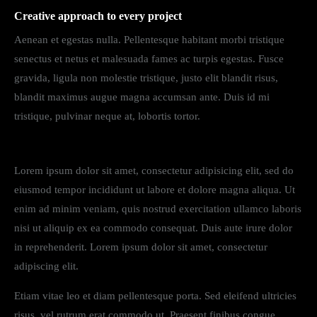
Creative approach to every project
Aenean et egestas nulla. Pellentesque habitant morbi tristique
senectus et netus et malesuada fames ac turpis egestas. Fusce
gravida, ligula non molestie tristique, justo elit blandit risus,
blandit maximus augue magna accumsan ante. Duis id mi
tristique, pulvinar neque at, lobortis tortor.
S
Lorem ipsum dolor sit amet, consectetur adipisicing elit, sed do
t
e
eiusmod tempor incididunt ut labore et dolore magna aliqua. Ut
t
enim ad minim veniam, quis nostrud exercitation ullamco laboris
c
nisi ut aliquip ex ea commodo consequat. Duis aute irure dolor
l
i
in reprehenderit. Lorem ipsum dolor sit amet, consectetur
t
adipiscing elit.
a
k
Etiam vitae leo et diam pellentesque porta. Sed eleifend ultricies
a
s
risus, vel rutrum erat commodo ut. Praesent finibus congue