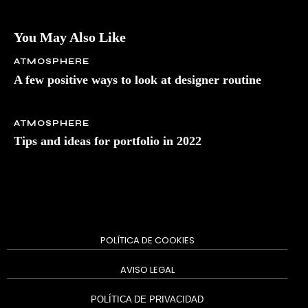
s
e
s
You May Also Like
t
l
ATMOSPHERE
a
A few positive ways to look at designer routine
b
o
r
ATMOSPHERE
e
Tips and ideas for portfolio in 2022
e
t
d
o
l
o
r
e
POLÍTICA DE COOKIES
.
B
AVISO LEGAL
y
K
POLÍTICA DE PRIVACIDAD
e