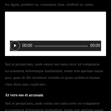
leo ligula, porttitor eu, consequat vitae, eleifend ac, enim.
NOW PLAYING
AMBER NELSON
Insert Audio Title Here
Audio
00:00
00:00
Player
Sed ut perspiciatis, unde omnis iste natus error sit voluptatem
accusantium doloremque laudantium, totam rem aperiam eaque
ipsa, quae ab illo inventore veritatis et quasi architecto beatae
vitae dicta sunt, explicabo.
At vero eos et accusam
Sed ut perspiciatis, unde omnis iste natus error sit voluptatem
accusantium doloremque laudantium, totam rem aperiam eaque