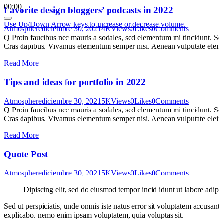
00:00
Favorite design bloggers’ podcasts in 2022
Use Up/Down Arrow keys to increase or decrease volume.
Atmosphere
diciembre 30, 2021
4K
Views
0
Likes
0
Comments
Q Proin faucibus nec mauris a sodales, sed elementum mi tincidunt. Sed
Cras dapibus. Vivamus elementum semper nisi. Aenean vulputate eleifen
Read More
Tips and ideas for portfolio in 2022
Atmosphere
diciembre 30, 2021
5K
Views
0
Likes
0
Comments
Q Proin faucibus nec mauris a sodales, sed elementum mi tincidunt. Sed
Cras dapibus. Vivamus elementum semper nisi. Aenean vulputate eleifen
Read More
Quote Post
Atmosphere
diciembre 30, 2021
5K
Views
0
Likes
0
Comments
Dipiscing elit, sed do eiusmod tempor incid idunt ut labore adip
Sed ut perspiciatis, unde omnis iste natus error sit voluptatem accusan
explicabo. nemo enim ipsam voluptatem, quia voluptas sit.