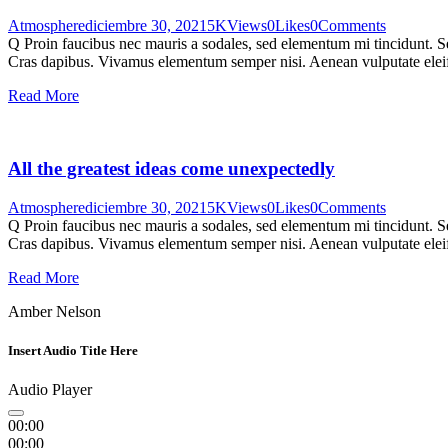
Atmosphere
diciembre 30, 2021
5K
Views
0
Likes
0
Comments
Q Proin faucibus nec mauris a sodales, sed elementum mi tincidunt. Sed
Cras dapibus. Vivamus elementum semper nisi. Aenean vulputate eleifen
Read More
All the greatest ideas come unexpectedly
Atmosphere
diciembre 30, 2021
5K
Views
0
Likes
0
Comments
Q Proin faucibus nec mauris a sodales, sed elementum mi tincidunt. Sed
Cras dapibus. Vivamus elementum semper nisi. Aenean vulputate eleifen
Read More
Amber Nelson
Insert Audio Title Here
Audio Player
00:00
00:00