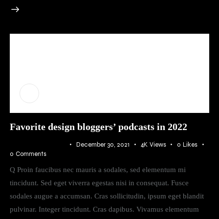
AMBER NELSON
Insert Audio Title Here
Audio
Player
00:00
00:00
Favorite design bloggers’ podcasts in 2022
ATMOSPHERE
December 30, 2021
4K
Views
0
Likes
0
Comments
Q Proin faucibus nec mauris a sodales, sed elementum mi
tincidunt. Sed eget viverra egestas nisi in consequat. Fusce
sodales augue a accumsan. Cras sollicitudin, ipsum eget blandit
pulvinar. Integer tincidunt. Cras dapibus. Vivamus elementum