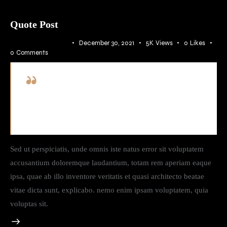
Quote Post
ATMOSPHERE
December 30, 2021
5K
Views
0
Likes
0
Comments
Dipiscing elit, sed do eiusmod tempor incid idunt ut
labore adipiscing et dolore magna minim totam rem
iste natus sit aliqua.
Sed ut perspiciatis, unde omnis iste natus error sit voluptatem
accusantium doloremque laudantium, totam rem aperiam eaque
ipsa, quae ab illo inventore veritatis et quasi architecto beatae
vitae dicta sunt, explicabo. nemo enim ipsam voluptatem, quia
voluptas sit.