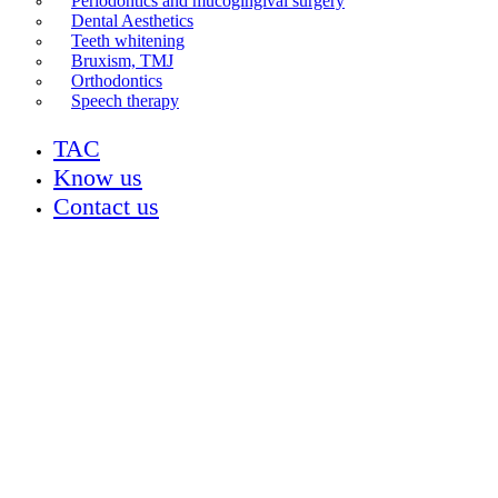
Periodontics and mucogingival surgery
Dental Aesthetics
Teeth whitening
Bruxism, TMJ
Orthodontics
Speech therapy
TAC
Know us
Contact us