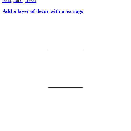
Ideas
,
Rural
,
Trends
Add a layer of decor with area rugs
PRIVACY POLICY
LEGAL WARNING
COOKIES POLICY
ZIBADENTAL
© TODOS LOS DERECHOS RESERVADOS 2023.
+34 621 247 020