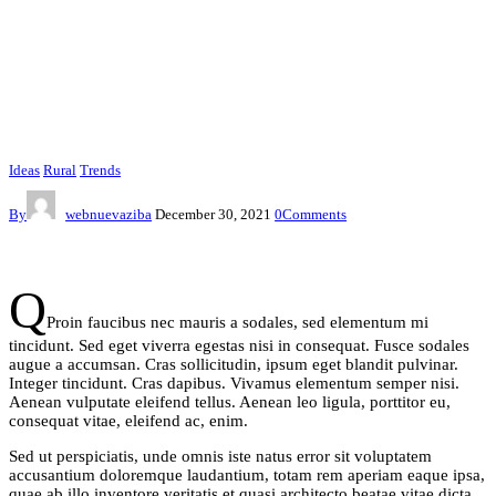
Ideas
Rural
Trends
By
webnuevaziba
December 30, 2021
0
Comments
Q
Proin faucibus nec mauris a sodales, sed elementum mi
tincidunt. Sed eget viverra egestas nisi in consequat. Fusce sodales
augue a accumsan. Cras sollicitudin, ipsum eget blandit pulvinar.
Integer tincidunt. Cras dapibus. Vivamus elementum semper nisi.
Aenean vulputate eleifend tellus. Aenean leo ligula, porttitor eu,
consequat vitae, eleifend ac, enim.
Sed ut perspiciatis, unde omnis iste natus error sit voluptatem
accusantium doloremque laudantium, totam rem aperiam eaque ipsa,
quae ab illo inventore veritatis et quasi architecto beatae vitae dicta