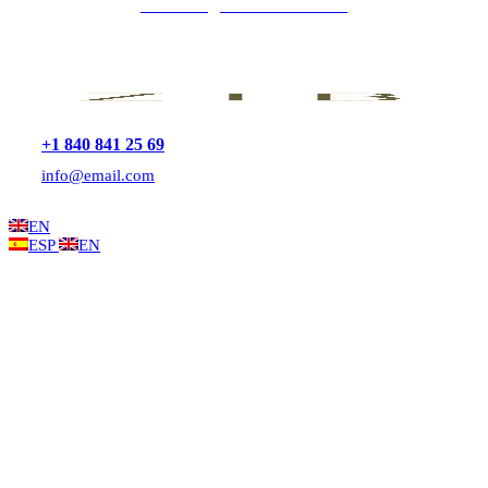
CLINICA@ZIBADENTAL.ES
+1 840 841 25 69
info@email.com
EN
ESP
EN