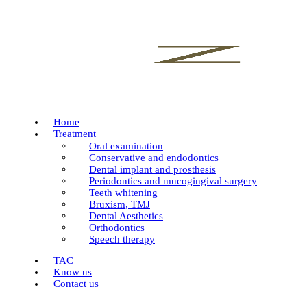
Home
Treatment
Oral examination
Conservative and endodontics
Dental implant and prosthesis
Periodontics and mucogingival surgery
Teeth whitening
Bruxism, TMJ
Dental Aesthetics
Orthodontics
Speech therapy
TAC
Know us
Contact us