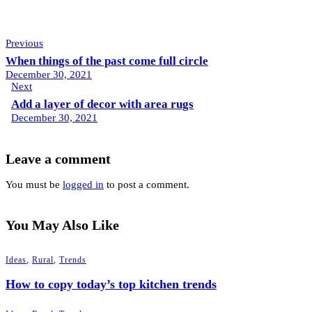
Post
Previous
When things of the past come full circle
navigation
December 30, 2021
Next
Add a layer of decor with area rugs
December 30, 2021
Leave a comment
You must be
logged in
to post a comment.
You May Also Like
Ideas
,
Rural
,
Trends
How to copy today’s top kitchen trends