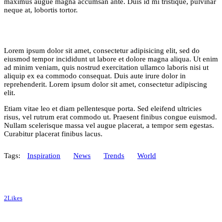
maximus augue magna accumsan ante. Duis id mi tristique, pulvinar
neque at, lobortis tortor.
Stet
clita
kasd
Lorem ipsum dolor sit amet, consectetur adipisicing elit, sed do
gubergren,
eiusmod tempor incididunt ut labore et dolore magna aliqua. Ut enim
no
ad minim veniam, quis nostrud exercitation ullamco laboris nisi ut
sea
aliquip ex ea commodo consequat. Duis aute irure dolor in
sanctus
reprehenderit. Lorem ipsum dolor sit amet, consectetur adipiscing
est
elit.
labore
et
Etiam vitae leo et diam pellentesque porta. Sed eleifend ultricies
dolore.
risus, vel rutrum erat commodo ut. Praesent finibus congue euismod.
By
Kevin
Nullam scelerisque massa vel augue placerat, a tempor sem egestas.
Smith
Curabitur placerat finibus lacus.
Tags:
Inspiration
News
Trends
World
2
Likes