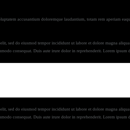
 voluptatem accusantium doloremque laudantium, totam rem aperiam eaque i
 elit, sed do eiusmod tempor incididunt ut labore et dolore magna aliq
ommodo consequat. Duis aute irure dolor in reprehenderit. Lorem ipsum dol
onsequat. Mauris sollicitudin enim condimentum, luctus justo n
 elit, sed do eiusmod tempor incididunt ut labore et dolore magna aliq
ommodo consequat. Duis aute irure dolor in reprehenderit. Lorem ipsum dol