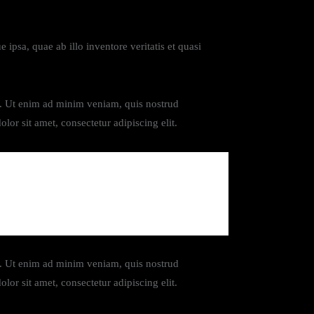
psa, quae ab illo inventore veritatis et quasi
ua. Ut enim ad minim veniam, quis nostrud
or sit amet, consectetur adipiscing elit.
on, molestie nisl.
ua. Ut enim ad minim veniam, quis nostrud
or sit amet, consectetur adipiscing elit.