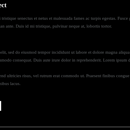
ect
tristique senectus et netus et malesuada fames ac turpis egestas. Fusce gr
ante. Duis id mi tristique, pulvinar neque at, lobortis tortor.
 elit, sed do eiusmod tempor incididunt ut labore et dolore magna aliq
ommodo consequat. Duis aute irure dolor in reprehenderit. Lorem ipsum dol
ifend ultricies risus, vel rutrum erat commodo ut. Praesent finibus cong
nibus lacus.