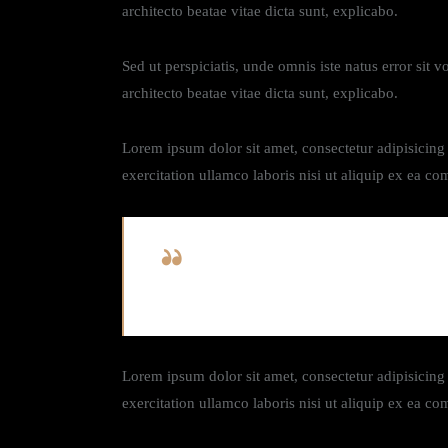
architecto beatae vitae dicta sunt, explicabo.
Sed ut perspiciatis, unde omnis iste natus error sit
architecto beatae vitae dicta sunt, explicabo.
Lorem ipsum dolor sit amet, consectetur adipisicing
exercitation ullamco laboris nisi ut aliquip ex ea c
Curabitur varius eros et lacus rutrum c
Lorem ipsum dolor sit amet, consectetur adipisicing
exercitation ullamco laboris nisi ut aliquip ex ea c