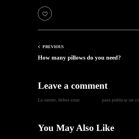
b
e
r
g
r
e
n
,
PREVIOUS
n
How many pillows do you need?
o
s
e
a
Leave a comment
s
a
n
Lo siento, debes estar
conectado
para publicar un c
c
t
u
s
You May Also Like
e
s