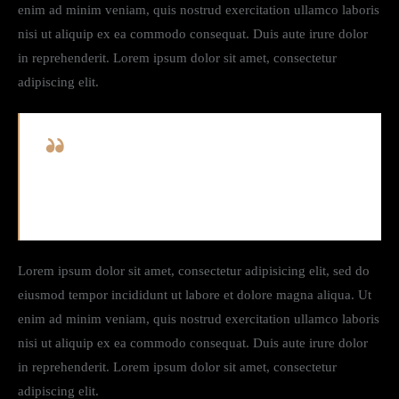
enim ad minim veniam, quis nostrud exercitation ullamco laboris
nisi ut aliquip ex ea commodo consequat. Duis aute irure dolor
in reprehenderit. Lorem ipsum dolor sit amet, consectetur
adipiscing elit.
Curabitur varius eros et lacus rutrum consequat.
Mauris sollicitudin enim condimentum, luctus justo
non, molestie nisl.
Lorem ipsum dolor sit amet, consectetur adipisicing elit, sed do
eiusmod tempor incididunt ut labore et dolore magna aliqua. Ut
enim ad minim veniam, quis nostrud exercitation ullamco laboris
nisi ut aliquip ex ea commodo consequat. Duis aute irure dolor
in reprehenderit. Lorem ipsum dolor sit amet, consectetur
adipiscing elit.