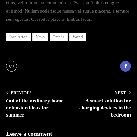
s
risus, vel rutrum erat commodo ut. Praesent finibus congue
d
euismod. Nullam scelerisque massa vel augue placerat, a tempor
g
sem egestas. Curabitur placerat finibus lacus.
u
b
e
Inspiration
News
Trends
World
r
g
r
e
n
,
n
o
s
PREVIOUS
NEXT
e
a
Out of the ordinary home
A smart solution for
s
extension ideas for
charging devices in the
a
summer
bedroom
n
c
t
Leave a comment
u