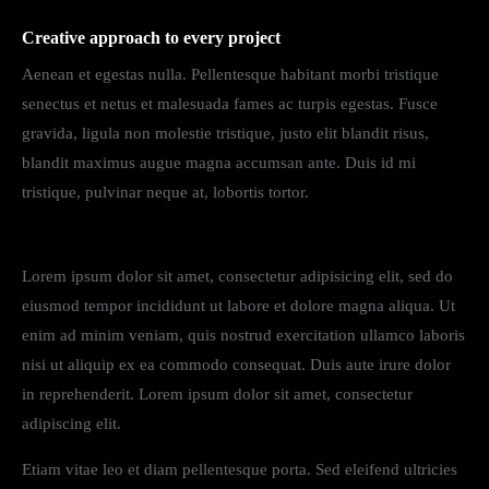
Creative approach to every project
Aenean et egestas nulla. Pellentesque habitant morbi tristique
senectus et netus et malesuada fames ac turpis egestas. Fusce
gravida, ligula non molestie tristique, justo elit blandit risus,
blandit maximus augue magna accumsan ante. Duis id mi
tristique, pulvinar neque at, lobortis tortor.
S
Lorem ipsum dolor sit amet, consectetur adipisicing elit, sed do
t
e
eiusmod tempor incididunt ut labore et dolore magna aliqua. Ut
t
enim ad minim veniam, quis nostrud exercitation ullamco laboris
c
nisi ut aliquip ex ea commodo consequat. Duis aute irure dolor
l
i
in reprehenderit. Lorem ipsum dolor sit amet, consectetur
t
adipiscing elit.
a
k
Etiam vitae leo et diam pellentesque porta. Sed eleifend ultricies
a