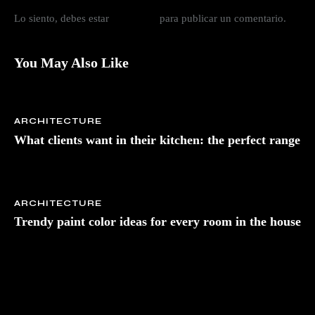
s
Lo siento, debes estar
conectado
para publicar un comentario.
e
s
t
You May Also Like
l
a
b
o
ARCHITECTURE
r
What clients want in their kitchen: the perfect range
e
e
t
d
o
ARCHITECTURE
l
Trendy paint color ideas for every room in the house
o
r
e
.
B
y
K