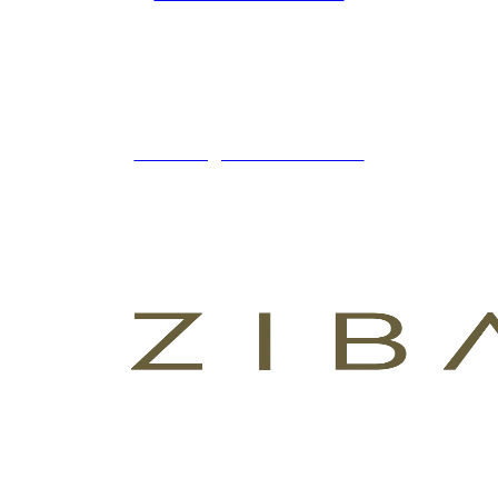
ZIBADENTAL
© TODOS LOS DERECHOS RESERVADOS
2023.
+34 621 247 020
CLINICA@ZIBADENTAL.ES