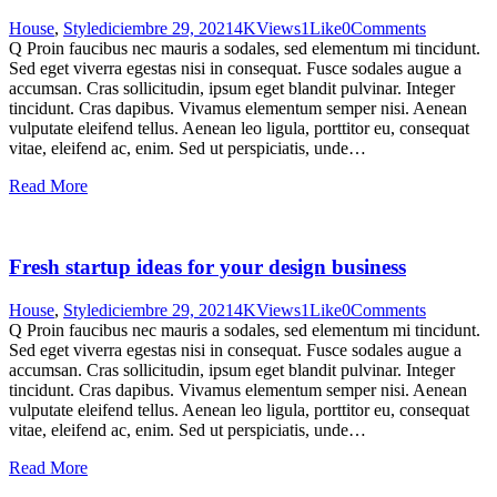
House
,
Style
diciembre 29, 2021
4K
Views
1
Like
0
Comments
Q Proin faucibus nec mauris a sodales, sed elementum mi tincidunt.
Sed eget viverra egestas nisi in consequat. Fusce sodales augue a
accumsan. Cras sollicitudin, ipsum eget blandit pulvinar. Integer
tincidunt. Cras dapibus. Vivamus elementum semper nisi. Aenean
vulputate eleifend tellus. Aenean leo ligula, porttitor eu, consequat
vitae, eleifend ac, enim. Sed ut perspiciatis, unde…
Read More
Fresh startup ideas for your design business
House
,
Style
diciembre 29, 2021
4K
Views
1
Like
0
Comments
Q Proin faucibus nec mauris a sodales, sed elementum mi tincidunt.
Sed eget viverra egestas nisi in consequat. Fusce sodales augue a
accumsan. Cras sollicitudin, ipsum eget blandit pulvinar. Integer
tincidunt. Cras dapibus. Vivamus elementum semper nisi. Aenean
vulputate eleifend tellus. Aenean leo ligula, porttitor eu, consequat
vitae, eleifend ac, enim. Sed ut perspiciatis, unde…
Read More