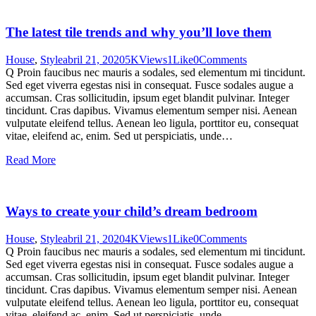
The latest tile trends and why you’ll love them
House
,
Style
abril 21, 2020
5K
Views
1
Like
0
Comments
Q Proin faucibus nec mauris a sodales, sed elementum mi tincidunt.
Sed eget viverra egestas nisi in consequat. Fusce sodales augue a
accumsan. Cras sollicitudin, ipsum eget blandit pulvinar. Integer
tincidunt. Cras dapibus. Vivamus elementum semper nisi. Aenean
vulputate eleifend tellus. Aenean leo ligula, porttitor eu, consequat
vitae, eleifend ac, enim. Sed ut perspiciatis, unde…
Read More
Ways to create your child’s dream bedroom
House
,
Style
abril 21, 2020
4K
Views
1
Like
0
Comments
Q Proin faucibus nec mauris a sodales, sed elementum mi tincidunt.
Sed eget viverra egestas nisi in consequat. Fusce sodales augue a
accumsan. Cras sollicitudin, ipsum eget blandit pulvinar. Integer
tincidunt. Cras dapibus. Vivamus elementum semper nisi. Aenean
vulputate eleifend tellus. Aenean leo ligula, porttitor eu, consequat
vitae, eleifend ac, enim. Sed ut perspiciatis, unde…